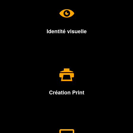
• Logotype
• Charte graphique
• Typographie
Identité visuelle
• Création graphique
• Mise en page
• Tous supports
Création Print