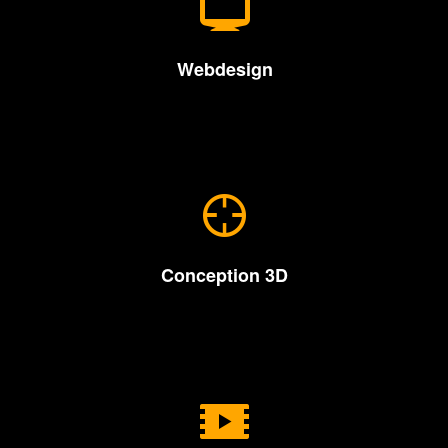
• Layout web
• Newsletters
• Intégration HTML5 / CSS3
Webdesign
• Modélisation
• Animation
Conception 3D
• Motion design
• Incrustations vidéo